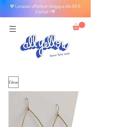
💙 Livraison offerte en Belgique dès 80 €
d'achat ! 💙
Filtrer