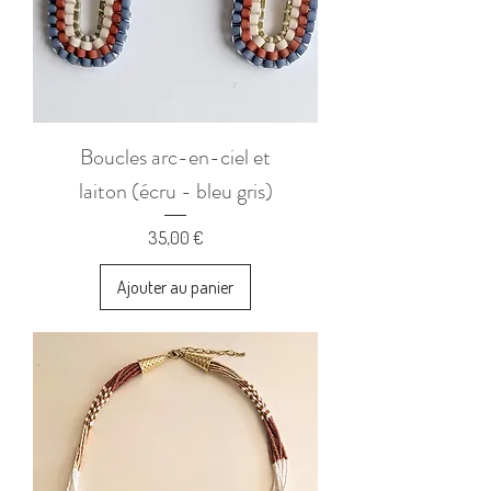
Boucles arc-en-ciel et
laiton (écru - bleu gris)
Prix
35,00 €
Ajouter au panier