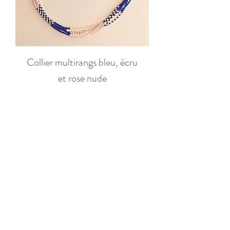
Collier multirangs bleu, écru
et rose nude
Prix
65,00 €
Ajouter au panier