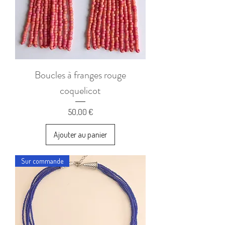
Boucles à franges rouge
coquelicot
Prix
50,00 €
Ajouter au panier
Sur commande