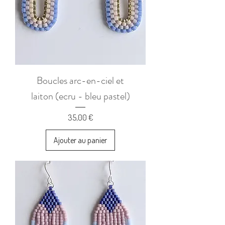
Boucles arc-en-ciel et
laiton (ecru - bleu pastel)
Prix
35,00 €
Ajouter au panier