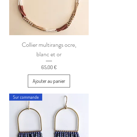
Collier multirangs ocre,
blanc et or
Prix
65,00 €
Ajouter au panier
Sur commande