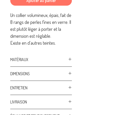
Ajouter au panier
Un collier volumineux, épais, fait de
8 rangs de perles fines en verre. Il
est plutôt léger à porter et la
dimension est réglable.
Existe en d'autres teintes.
MATÉRIAUX
Perles en verre Miyuki haute qualité
DIMENSIONS
Perles de rocailles haute qualité
100% artisanat: design unique et
Tour de cou minimum 48 cm / Tour de
ENTRETIEN
fabrication à la main en Belgique
cou maximum 54 cm
Afin de préserver au mieux vos bijoux:
LIVRAISON
- évitez le contact avec les produits
cosmétiques et ménagers
Chaque bijou est vendu sur carte et