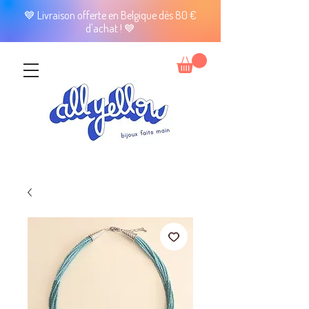
💙 Livraison offerte en Belgique dès 80 €
d'achat ! 💙