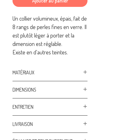
Ajouter au panier
Un collier volumineux, épais, fait de
8 rangs de perles fines en verre. Il
est plutôt léger à porter et la
dimension est réglable.
Existe en d'autres teintes.
MATÉRIAUX
Perles en verre Miyuki haute qualité
DIMENSIONS
Perles de rocailles haute qualité
100% artisanat: design unique et
Tour de cou minimum 48 cm / Tour de
ENTRETIEN
fabrication à la main en Belgique
cou maximum 54 cm
Afin de préserver au mieux vos bijoux:
LIVRAISON
- évitez le contact avec les produits
cosmétiques et ménagers
Chaque bijou est vendu sur carte et