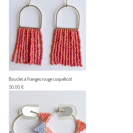
Boucles à franges rouge coquelicot
Prix
50,00 €