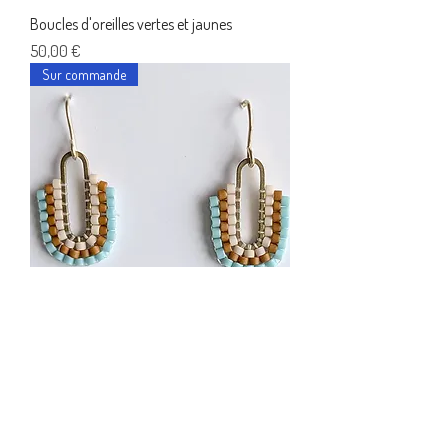
Boucles d'oreilles vertes et jaunes
Prix
50,00 €
Sur commande
Boucles arc-en-ciel et laiton (écru - bleu
clair)
Prix
35,00 €