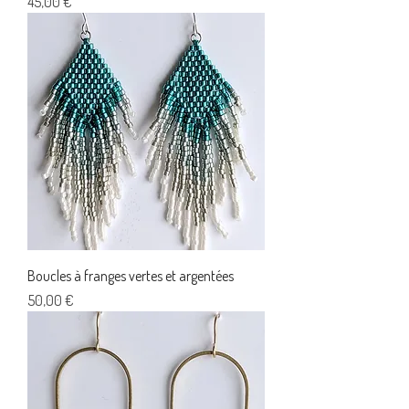
Prix
45,00 €
Boucles à franges vertes et argentées
Prix
50,00 €