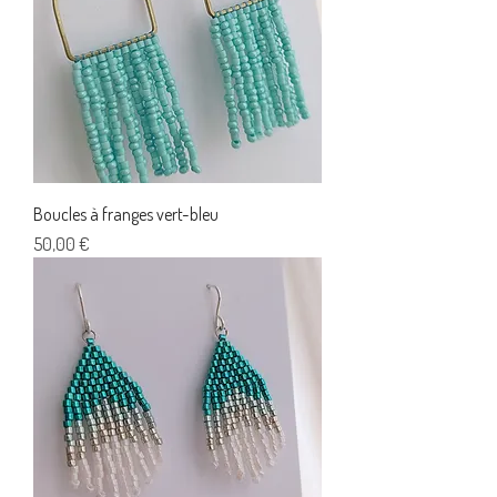
Boucles à franges vert-bleu
Prix
50,00 €