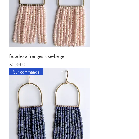
Boucles à franges rose-beige
Prix
50,00 €
Sur commande