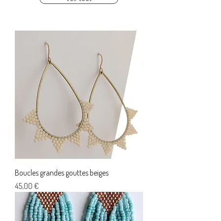
Boucles grandes gouttes beiges
Prix
45,00 €