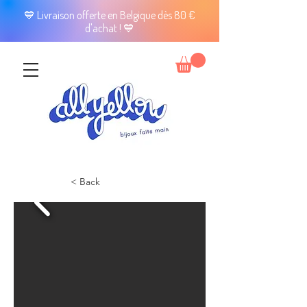
💙 Livraison offerte en Belgique dès 80 €
d'achat ! 💙
< Back