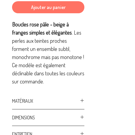
Ajouter au panier
Boucles rose pâle - beige à
franges simples et élégantes
. Les
perles aux teintes proches
forment un ensemble subtil,
monochrome mais pas monotone !
Ce modèle est également
déclinable dans toutes les couleurs
sur commande.
MATÉRIAUX
Boucles golfilled
DIMENSIONS
Anneau en laiton
Perles en verre Miyuki haute qualité
hauteur 60 mm / largeur 20 mm
ENTRETIEN
Perles de rocailles haute qualité