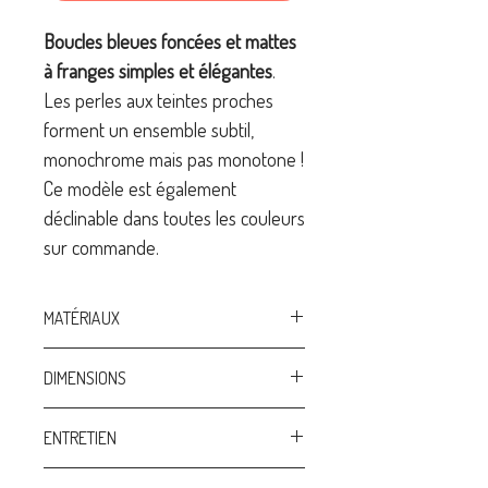
Boucles bleues foncées et mattes
à franges simples et élégantes
.
Les perles aux teintes proches
forment un ensemble subtil,
monochrome mais pas monotone !
Ce modèle est également
déclinable dans toutes les couleurs
sur commande.
MATÉRIAUX
Boucles golfilled
DIMENSIONS
Anneau en laiton
Perles en verre Miyuki haute qualité
hauteur 60 mm / largeur 20 mm
ENTRETIEN
Perles de rocailles haute qualité
(boucle comprise)
100% artisanat: design unique et
Afin de préserver au mieux vos bijoux: