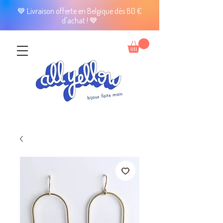
💙 Livraison offerte en Belgique dès 80 €
d'achat ! 💙